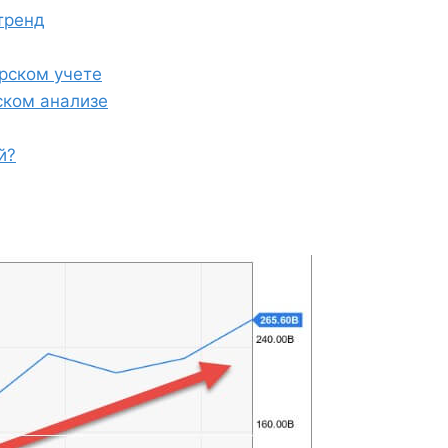
тренд
ерском учете
ском анализе
й?