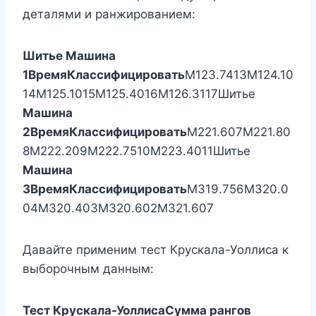
деталями и ранжированием:
Шитье
Машина
1
Время
Классифицировать
М123.7413М124.10
14М125.1015М125.4016М126.3117Шитье
Машина
2
Время
Классифицировать
М221.607М221.80
8М222.209М222.7510М223.4011Шитье
Машина
3
Время
Классифицировать
М319.756М320.0
04М320.403М320.602М321.607
Давайте применим тест Крускала-Уоллиса к
выборочным данным:
Тест Крускала-Уоллиса
Сумма рангов