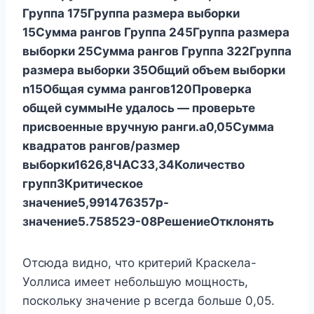
Группа 1
75
Группа размера выборки
1
5
Сумма рангов Группа 2
45
Группа размера
выборки 2
5
Сумма рангов Группа 3
22
Группа
размера выборки 3
5
Общий объем выборки
n
15
Общая сумма рангов
120
Проверка
общей суммы
Не удалось — проверьте
присвоенные вручную ранги.
а
0,05
Сумма
квадратов рангов/размер
выборки
1626,8
ЧАС
33,34
Количество
групп
3
Критическое
значение
5,991476357
р-
значение
5.75852Э-08
Решение
Отклонять
Отсюда видно, что критерий Краскела-
Уоллиса имеет небольшую мощность,
поскольку значение p всегда больше 0,05.