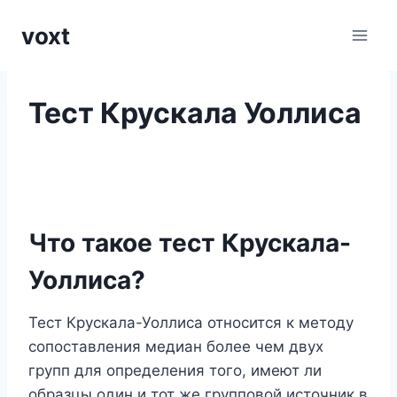
Перейти
voxt
к
содержимому
Тест Крускала Уоллиса
Что такое тест Крускала-
Уоллиса?
Тест Крускала-Уоллиса относится к методу
сопоставления медиан более чем двух
групп для определения того, имеют ли
образцы один и тот же групповой источник в