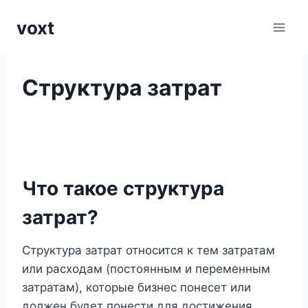
Перейти
voxt
к
содержимому
Структура затрат
Что такое структура
затрат?
Структура затрат относится к тем затратам
или расходам (постоянным и переменным
затратам), которые бизнес понесет или
должен будет понести для достижения