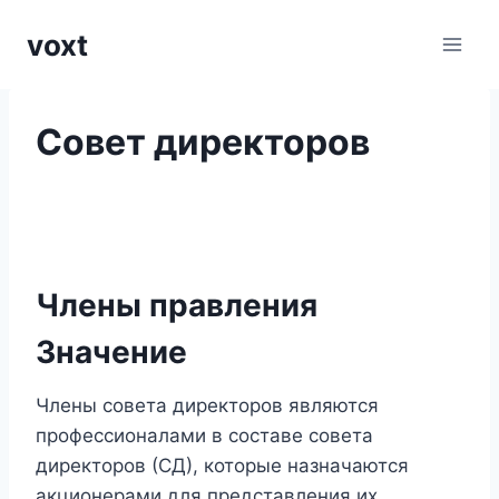
Перейти
voxt
к
содержимому
Совет директоров
Члены правления
Значение
Члены совета директоров являются
профессионалами в составе совета
директоров (СД), которые назначаются
акционерами для представления их