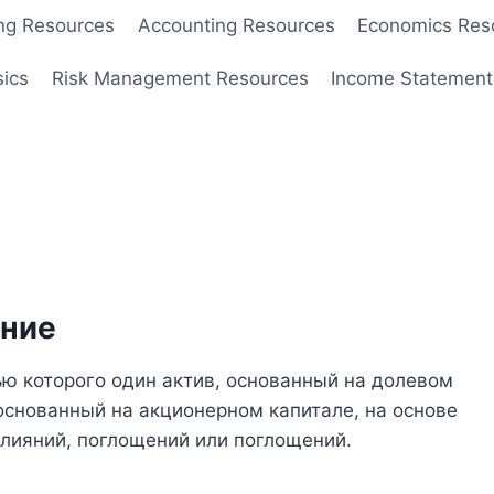
ng Resources
Accounting Resources
Economics Res
sics
Risk Management Resources
Income Statement
ение
ю которого один актив, основанный на долевом
 основанный на акционерном капитале, на основе
слияний, поглощений или поглощений.