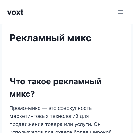
Перейти
voxt
к
содержимому
Рекламный микс
Что такое рекламный
микс?
Промо-микс — это совокупность
маркетинговых технологий для
продвижения товара или услуги. Он
используется для охвата более широкой