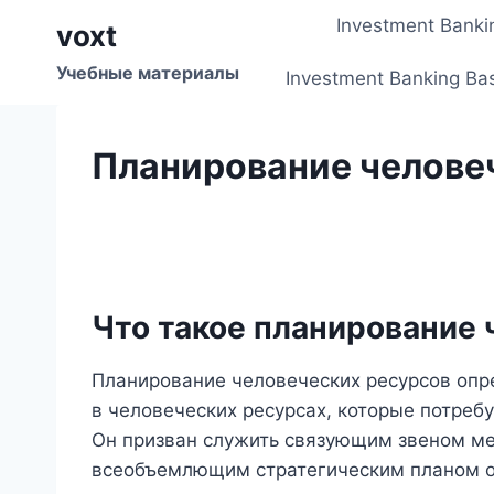
Перейти
Investment Banki
voxt
к
содержимому
Учебные материалы
Investment Banking Ba
Планирование челове
Что такое планирование 
Планирование человеческих ресурсов опр
в человеческих ресурсах, которые потреб
Он призван служить связующим звеном м
всеобъемлющим стратегическим планом о