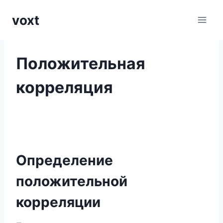
Перейти
voxt
к
содержимому
Положительная
корреляция
Определение
положительной
корреляции