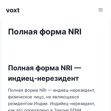
Перейти
voxt
к
содержимому
Полная форма NRI
Полная форма NRI —
индиец-нерезидент
Полная форма NRI — индиец-нерезидент,
физическое лицо, не являющееся
резидентом Индии. Индийец-нерезидент,
как это определено в Законе FEMA,