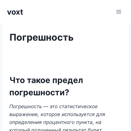
Перейти
voxt
к
содержимому
Погрешность
Что такое предел
погрешности?
Погрешность — это статистическое
выражение, которое используется для
определения процентного пункта, на
который полученный результат будет