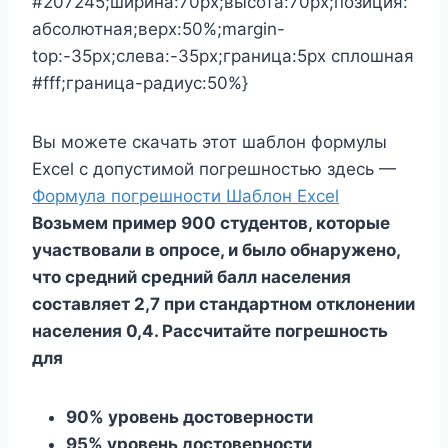
#207245;ширина:70px;высота:70px;позиция:
абсолютная;верх:50%;margin-
top:-35px;слева:-35px;граница:5px сплошная
#fff;граница-радиус:50%}
Вы можете скачать этот шаблон формулы
Excel с допустимой погрешностью здесь —
Формула погрешности Шаблон Excel
Возьмем пример 900 студентов, которые
участвовали в опросе, и было обнаружено,
что средний средний балл населения
составляет 2,7 при стандартном отклонении
населения 0,4. Рассчитайте погрешность
для
90% уровень достоверности
95% уровень достоверности