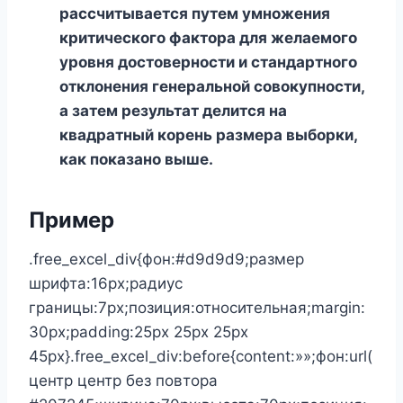
рассчитывается путем умножения
критического фактора для желаемого
уровня достоверности и стандартного
отклонения генеральной совокупности,
а затем результат делится на
квадратный корень размера выборки,
как показано выше.
Пример
.free_excel_div{фон:#d9d9d9;размер
шрифта:16px;радиус
границы:7px;позиция:относительная;margin:
30px;padding:25px 25px 25px
45px}.free_excel_div:before{content:»»;фон:url(
центр центр без повтора