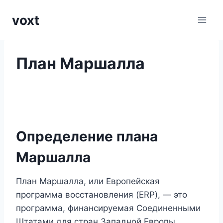
Перейти
voxt
к
содержимому
План Маршалла
Определение плана
Маршалла
План Маршалла, или Европейская
программа восстановления (ERP), — это
программа, финансируемая Соединенными
Штатами для стран Западной Европы.