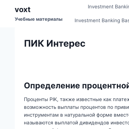
Перейти
Investment Banki
voxt
к
содержимому
Учебные материалы
Investment Banking Ba
ПИК Интерес
Определение процентной
Проценты PIK, также известные как плате
возможность выплаты процентов по прив
инструментам в натуральной форме вмест
называются выплатой дивидендов инвесто