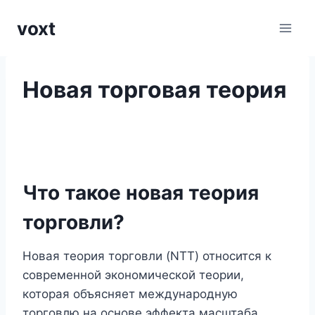
Перейти
voxt
к
содержимому
Новая торговая теория
Что такое новая теория
торговли?
Новая теория торговли (NTT) относится к
современной экономической теории,
которая объясняет международную
торговлю на основе эффекта масштаба,