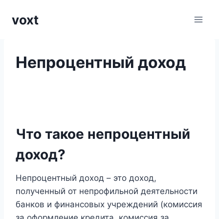
Перейти
voxt
к
содержимому
Непроцентный доход
Что такое непроцентный
доход?
Непроцентный доход – это доход,
полученный от непрофильной деятельности
банков и финансовых учреждений (комиссия
за оформление кредита, комиссия за