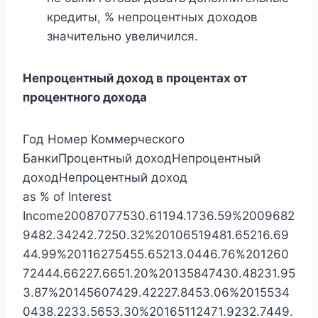
кредиты, % непроцентных доходов
значительно увеличился.
Непроцентный доход в процентах от
процентного дохода
Год Номер Коммерческого
БанкиПроцентный доходНепроцентный
доходНепроцентный доход
as % of Interest
Income20087077530.61194.1736.59%2009682
9482.34242.7250.32%20106519481.65216.69
44.99%20116275455.65213.0446.76%201260
72444.66227.6651.20%20135847430.48231.95
3.87%20145607429.42227.8453.06%2015534
0438.2233.5653.30%20165112471.9232.7449.