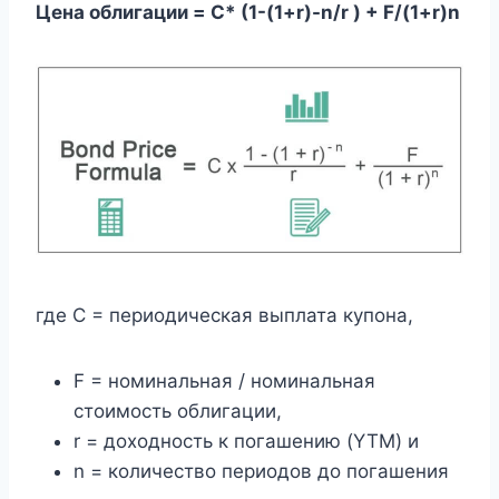
Цена облигации = C* (1-(1+r)-n/r ) + F/(1+r)n
где C = периодическая выплата купона,
F = номинальная / номинальная
стоимость облигации,
r = доходность к погашению (YTM) и
n = количество периодов до погашения