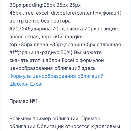
30px;padding:25px 25px 25px
45px}.free_excel_div:before{content:»»;фон:url(
центр центр без повтора
#207245;ширина:70px;высота:70px;позиция:
абсолютная;верх:50%;margin-
top:-35px;слева:-35px;граница:5px сплошная
#fff;граница-радиус:50%} Вы можете
скачать этот шаблон Excel с формулой
ценообразования облигаций здесь –
Формула ценообразования облигаций
Шаблон Excel
Пример №1
Возьмем пример облигации. Пример
облигации Облигации относятся к долговым