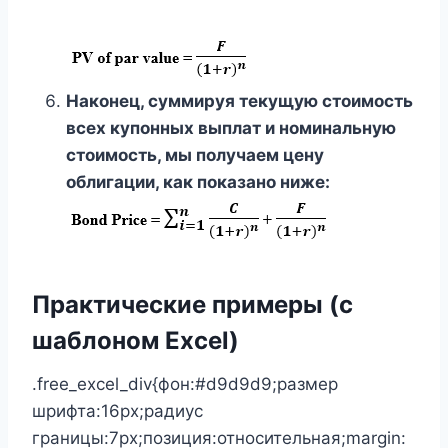
Наконец, суммируя текущую стоимость
всех купонных выплат и номинальную
стоимость, мы получаем цену
облигации, как показано ниже:
Практические примеры (с
шаблоном Excel)
.free_excel_div{фон:#d9d9d9;размер
шрифта:16px;радиус
границы:7px;позиция:относительная;margin: