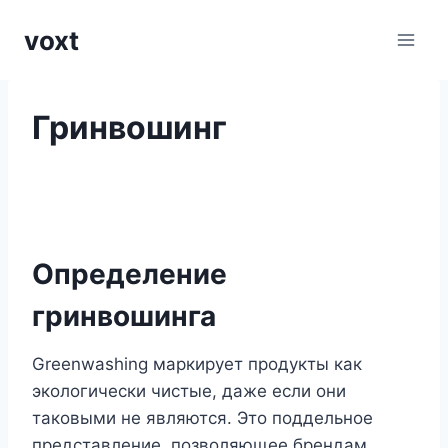
Перейти
voxt
к
содержимому
Гринвошинг
Определение
гринвошинга
Greenwashing маркирует продукты как
экологически чистые, даже если они
таковыми не являются. Это поддельное
представление, позволяющее брендам