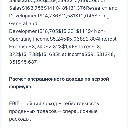
Sales$265,595$229,234$215,639Cost of
Sales$163,756$141,048$131,376Research and
Development$14,236$11,581$10,045Selling,
General and
Development$16,705$15,261$14,194Non-
Operating Income$5,245$5,068$2,804Interest
Expense$3,240$2,323$1,456Taxes$13,
372$15, 738$15, 685Net Income$59, 531$48,
351$45,687
Расчет операционного дохода по первой
формуле.
EBIT = общий доход – себестоимость
проданных товаров – операционные
расходы.