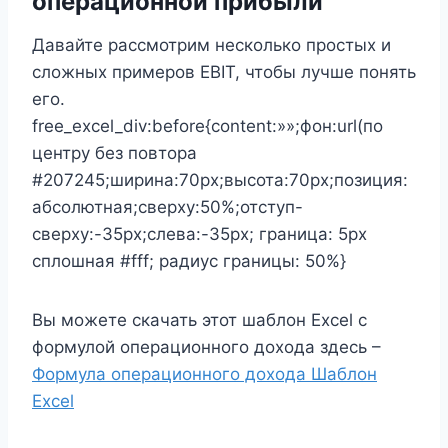
операционной прибыли
Давайте рассмотрим несколько простых и
сложных примеров EBIT, чтобы лучше понять
его.
free_excel_div:before{content:»»;фон:url(по
центру без повтора
#207245;ширина:70px;высота:70px;позиция:
абсолютная;сверху:50%;отступ-
сверху:-35px;слева:-35px; граница: 5px
сплошная #fff; радиус границы: 50%}
Вы можете скачать этот шаблон Excel с
формулой операционного дохода здесь –
Формула операционного дохода Шаблон
Excel