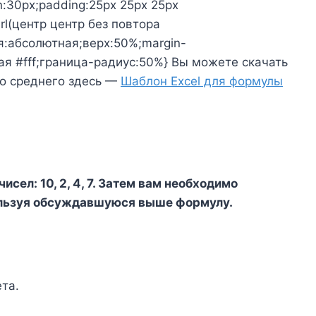
:30px;padding:25px 25px 25px
url(центр центр без повтора
я:абсолютная;верх:50%;margin-
ая #fff;граница-радиус:50%} Вы можете скачать
го среднего здесь —
Шаблон Excel для формулы
ел: 10, 2, 4, 7. Затем вам необходимо
ользуя обсуждавшуюся выше формулу.
та.