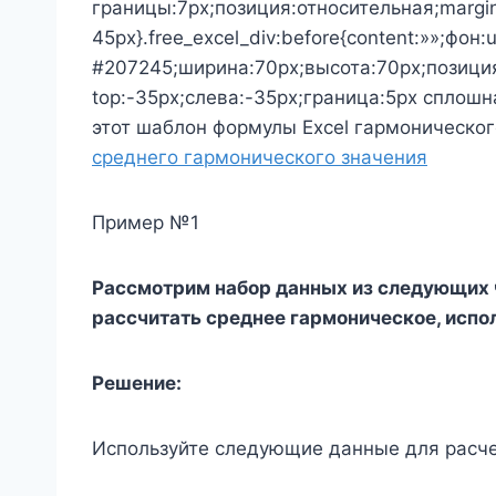
границы:7px;позиция:относительная;margin
45px}.free_excel_div:before{content:»»;фон:
#207245;ширина:70px;высота:70px;позици
top:-35px;слева:-35px;граница:5px сплошн
этот шаблон формулы Excel гармоническо
среднего гармонического значения
Пример №1
Рассмотрим набор данных из следующих чис
рассчитать среднее гармоническое, исп
Решение:
Используйте следующие данные для расче