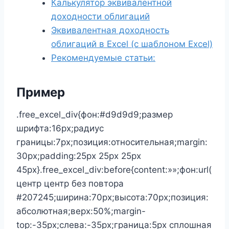
Калькулятор эквивалентной
доходности облигаций
Эквивалентная доходность
облигаций в Excel (с шаблоном Excel)
Рекомендуемые статьи:
Пример
.free_excel_div{фон:#d9d9d9;размер
шрифта:16px;радиус
границы:7px;позиция:относительная;margin:
30px;padding:25px 25px 25px
45px}.free_excel_div:before{content:»»;фон:url(
центр центр без повтора
#207245;ширина:70px;высота:70px;позиция:
абсолютная;верх:50%;margin-
top:-35px;слева:-35px;граница:5px сплошная