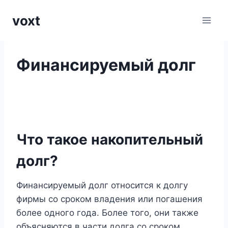
Перейти
voxt
к
содержимому
Финансируемый долг
Что такое накопительный
долг?
Финансируемый долг относится к долгу
фирмы со сроком владения или погашения
более одного года. Более того, они также
объясняются в части долга со сроком