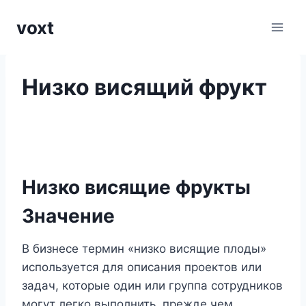
Перейти
voxt
к
содержимому
Низко висящий фрукт
Низко висящие фрукты
Значение
В бизнесе термин «низко висящие плоды»
используется для описания проектов или
задач, которые один или группа сотрудников
могут легко выполнить, прежде чем