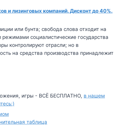
в и лизинговых компаний. Дисконт до 40%.
зиции или бунта; свобода слова отходит на
и режимами социалистические государства
ры контролируют отрасли; но в
ность на средства производства принадлежит
ожения, игры - ВСЁ БЕСПЛАТНО,
в нашем
тесь:)
мом
нительная таблица