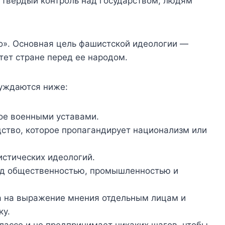
 твердый контроль над государством; людям
о». Основная цель фашистской идеологии —
тет стране перед ее народом.
суждаются ниже:
ое военными уставами.
дство, которое пропагандирует национализм или
истических идеологий.
ад общественностью, промышленностью и
ва на выражение мнения отдельным лицам и
ку.
лассе и не предпринимает никаких шагов, чтобы