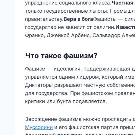
упразднение социального класса.
Частная 
только государственные льготы. Промышл
правительству.
Вера в бога
Фашисты — силь
государство не зависит от религии.
Извест
Франко, Джейкоб Арбенс, Сальвадор Алье
Что такое фашизм?
Фашизм — идеология, поддерживающая ди
управляется одним лидером, который име
Диктаторы разрешают частную собственно
для государства. При фашистском правле
критики или бунта подавляется.
Зарождение фашизма можно проследить до
Муссолини
и его фашистская партия пришл