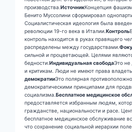
производства.
Источник
Концепция фашизм
Бенито Муссолини сформировал однопарти
Социалистическая идеология была введе
революции 19-го века в Италии.
Контроль
контроль находится в руках правящего че
распределены между государствами.
Фок
сильной и процветающей. Целями являютс
бедности.
Индивидуальная свобода
Это не
и критикам. Люди не имеют права владеть
демократии
Это полярная противоположно
демократическими принципами для продв
социализма.
Бесплатное медицинское обс
предоставляется избранным людям, котор
гражданстве, национальности и расе. Цен
бесплатное медицинское обслуживание в
что сохранение социальной иерархии поле