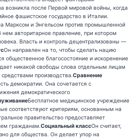
а возникла после Первой мировой войны, когда
йное фашистское государство в Италии.
на Марксом и Энгельсом против промышленной
В нем авторитарное правление, при котором
ловека. Власть и контроль децентрализованы —
ус
Он направлен на то, чтобы сделать нацию
я общественное благосостояние и искоренение
 дает никакой свободы слова отдельным лицам
 средствами производства.
Сравнение
сть демократии. Она сочетается с
ижения демократического
луживание
Бесплатное медицинское учреждение
ые соответствуют критериям, основанным на
тральное правительство предоставляет
сем гражданам.
Социальный класс
Он считает,
зно для общества. Он делает упор на