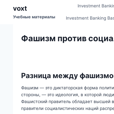
Перейти
Investment Banki
voxt
к
содержимому
Учебные материалы
Investment Banking Ba
Фашизм против соци
Разница между фашизмо
Фашизм — это диктаторская форма полити
стороны, — это идеология, в которой люд
Фашистский правитель обладает высшей в
правители социалистических наций распр