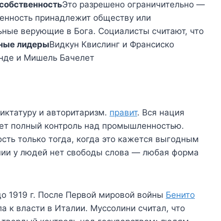
собственность
Это разрешено ограничительно —
енность принадлежит обществу или
ные верующие в Бога. Социалисты считают, что
ные лидеры
Видкун Квислинг и Франсиско
нде и Мишель Бачелет
ктатуру и авторитаризм.
правит
. Вся нация
ет полный контроль над промышленностью.
сть только тогда, когда это кажется выгодным
нии у людей нет свободы слова — любая форма
 1919 г. После Первой мировой войны
Бенито
а к власти в Италии. Муссолини считал, что