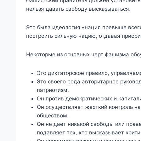
фашистский правитель должен установить
нельзя давать свободу высказываться.
Это была идеология «нация превыше всег
построить сильную нацию, отдавая приори
Некоторые из основных черт фашизма об
Это диктаторское правило, управляем
Это своего рода авторитарное руково
патриотизм.
Он против демократических и капитал
Он осуществляет жесткий контроль н
обществом.
Он не дает никакой свободы или пра
подавляет тех, кто высказывает крити
Он принимает разницу в социальном к