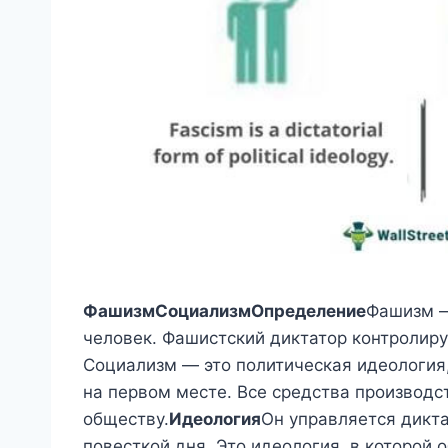
Фашизм
Социализм
Определение
Фашизм —
человек. Фашистский диктатор контролиру
Социализм — это политическая идеология,
на первом месте. Все средства производс
обществу.
Идеология
Он управляется дикта
повесткой дня. Это идеология, в которой