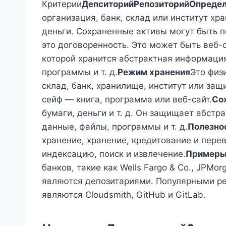
Критерии
Депситорий
Репозиторий
Опреде
организация, банк, склад или институт хр
деньги. Сохраненные активы могут быть 
это договоренность. Это может быть веб-с
которой хранится абстрактная информация
программы и т. д.
Режим хранения
Это физ
склад, банк, хранилище, институт или за
сейф — книга, программа или веб-сайт.
Со
бумаги, деньги и т. д. Он защищает абст
данные, файлы, программы и т. д.
Полезно
хранение, хранение, кредитование и перев
индексацию, поиск и извлечение.
Пример
банков, такие как Wells Fargo & Co., JPMo
являются депозитариями. Популярными р
являются Cloudsmith, GitHub и GitLab.