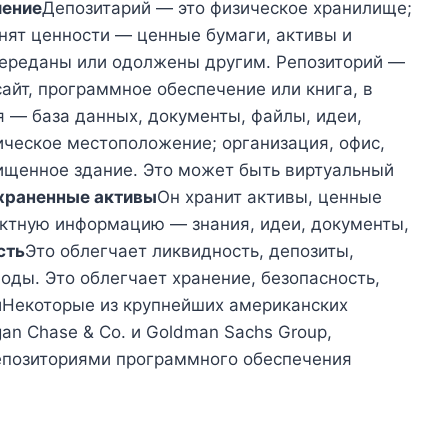
ление
Депозитарий — это физическое хранилище;
анят ценности — ценные бумаги, активы и
переданы или одолжены другим. Репозиторий —
айт, программное обеспечение или книга, в
 — база данных, документы, файлы, идеи,
ическое местоположение; организация, офис,
щищенное здание. Это может быть виртуальный
храненные активы
Он хранит активы, ценные
рактную информацию — знания, идеи, документы,
сть
Это облегчает ликвидность, депозиты,
оды. Это облегчает хранение, безопасность,
ы
Некоторые из крупнейших американских
rgan Chase & Co. и Goldman Sachs Group,
епозиториями программного обеспечения