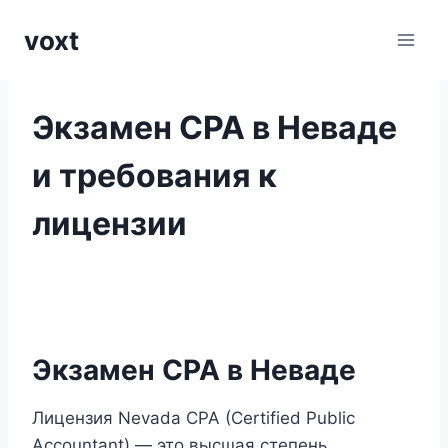
Перейти
voxt
к
содержимому
Экзамен CPA в Неваде
и требования к
лицензии
Экзамен CPA в Неваде
Лицензия Nevada CPA (Certified Public
Accountant) — это высшая степень