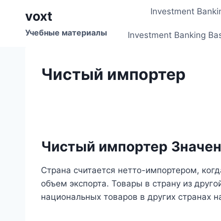
Перейти
Investment Banki
voxt
к
содержимому
Учебные материалы
Investment Banking Ba
Чистый импортер
Чистый импортер Значе
Страна считается нетто-импортером, ког
объем экспорта. Товары в страну из друг
национальных товаров в других странах н