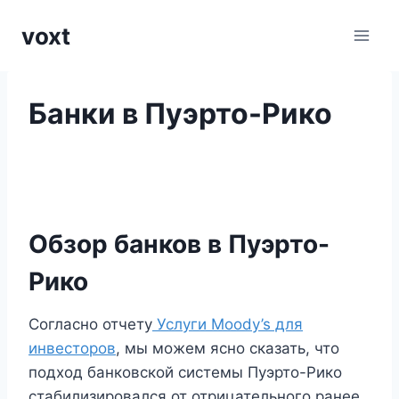
Перейти
voxt
к
содержимому
Банки в Пуэрто-Рико
Обзор банков в Пуэрто-
Рико
Согласно отчету
Услуги Moody’s для
инвесторов
, мы можем ясно сказать, что
подход банковской системы Пуэрто-Рико
стабилизировался от отрицательного ранее.