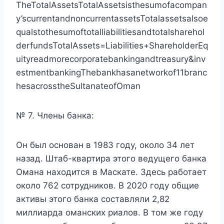
TheTotalAssetsTotalAssetsisthesumofacompan
y’scurrentandnoncurrentassetsTotalassetsalsoe
qualstothesumoftotalliabilitiesandtotalsharehol
derfundsTotalAssets=Liabilities+ShareholderEq
uityreadmorecorporatebankingandtreasury&inv
estmentbankingThebankhasanetworkof11branc
hesacrosstheSultanateofOman
№ 7. Члены банка:
Он был основан в 1983 году, около 34 лет
назад. Штаб-квартира этого ведущего банка
Омана находится в Маскате. Здесь работает
около 762 сотрудников. В 2020 году общие
активы этого банка составляли 2,82
миллиарда оманских риалов. В том же году