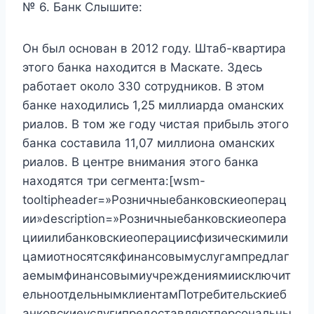
№ 6. Банк Слышите:
Он был основан в 2012 году. Штаб-квартира
этого банка находится в Маскате. Здесь
работает около 330 сотрудников. В этом
банке находились 1,25 миллиарда оманских
риалов. В том же году чистая прибыль этого
банка составила 11,07 миллиона оманских
риалов. В центре внимания этого банка
находятся три сегмента:[wsm-
tooltipheader=»Розничныебанковскиеоперац
ии»description=»Розничныебанковскиеопера
цииилибанковскиеоперациисфизическимили
цамиотносятсякфинансовымуслугампредлаг
аемымфинансовымиучреждениямиисключит
ельноотдельнымклиентамПотребительскиеб
анковскиеуслугипредоставляютперсональны