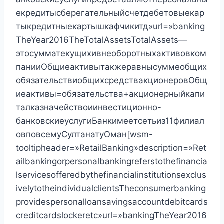
екредитысберегательныйсчетдебетовыекар
тыкредитныекартышкафчикитд»url=»banking
TheYear2016TheTotalAssetsTotalAssets—
этосумматекущихивнеоборотныхактивовком
панииОбщиеактивытакжеравнысуммеобщих
обязательствиобщихсредствакционеровОбщ
иеактивы=обязательства+акционерныйкапи
талказначействоиинвестиционно-
банковскиеуслугиБанкимеетсетьиз11филиал
овповсемуСултанатуОман[wsm-
tooltipheader=»RetailBanking»description=»Ret
ailbankingorpersonalbankingreferstothefinancia
lservicesofferedbythefinancialinstitutionsexclus
ivelytotheindividualclientsTheconsumerbanking
providespersonalloansavingsaccountdebitcards
creditcardslockeretc»url=»bankingTheYear2016