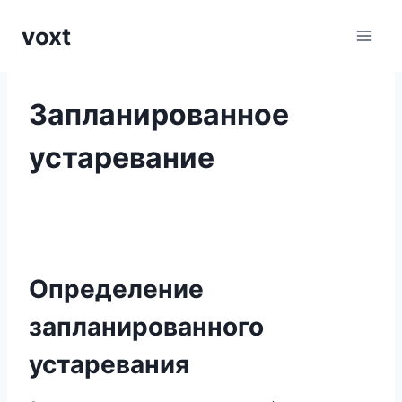
Перейти
voxt
к
содержимому
Запланированное
устаревание
Определение
запланированного
устаревания