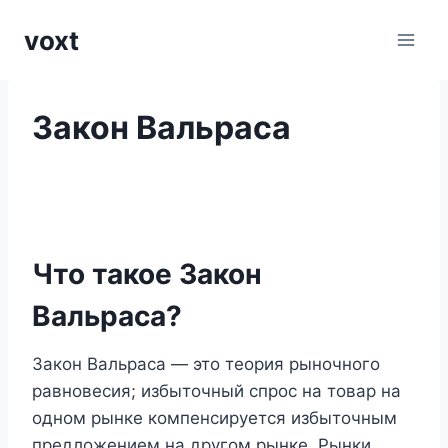
Перейти
voxt
к
содержимому
Закон Вальраса
Что такое Закон
Вальраса?
Закон Вальраса — это теория рыночного
равновесия; избыточный спрос на товар на
одном рынке компенсируется избыточным
предложением на другом рынке. Рынки