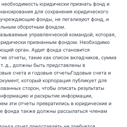
т необходимость юридически признать фонд и
нансирования для сохранения юридического
, учреждающие фонды, не легализуют фонд, и
альным оборотным фондом.
азываемые управленческой командой, которая,
юридически признанным фондом. Необходимо
ующий орган. Аудит фонда становится
гие отчеты, такие как список вкладчиков, сумма
 т. д., должны быть представлены в
овые счета и годовые отчетыГодовые счета и
окумент, который корпорация публикует для
сованных сторон, чтобы описать результаты
информацию и раскрытие информации,
нем эти отчеты превратились в юридические и
ее фонда также должны рассылаться членам
фонда отчет представлять не требуется,