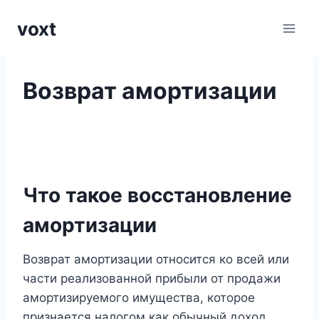
Перейти
voxt
к
содержимому
Возврат амортизации
Что такое восстановление
амортизации
Возврат амортизации относится ко всей или
части реализованной прибыли от продажи
амортизируемого имущества, которое
признается налогом как обычный доход.