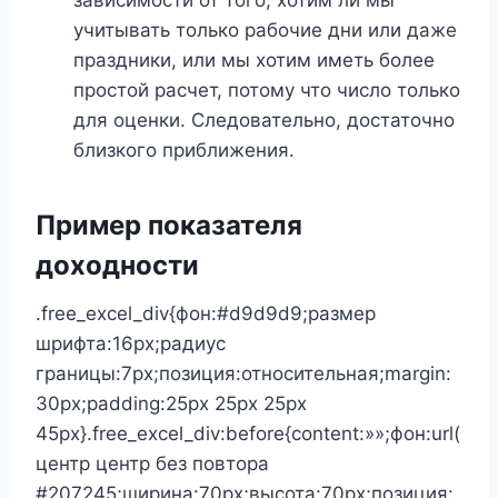
учитывать только рабочие дни или даже
праздники, или мы хотим иметь более
простой расчет, потому что число только
для оценки. Следовательно, достаточно
близкого приближения.
Пример показателя
доходности
.free_excel_div{фон:#d9d9d9;размер
шрифта:16px;радиус
границы:7px;позиция:относительная;margin:
30px;padding:25px 25px 25px
45px}.free_excel_div:before{content:»»;фон:url(
центр центр без повтора
#207245;ширина:70px;высота:70px;позиция: