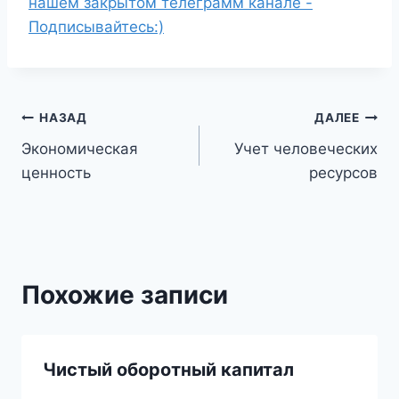
нашем закрытом телеграмм канале -
Подписывайтесь:)
Навигация
НАЗАД
ДАЛЕЕ
Экономическая
Учет человеческих
по
ценность
ресурсов
записям
Похожие записи
Чистый оборотный капитал