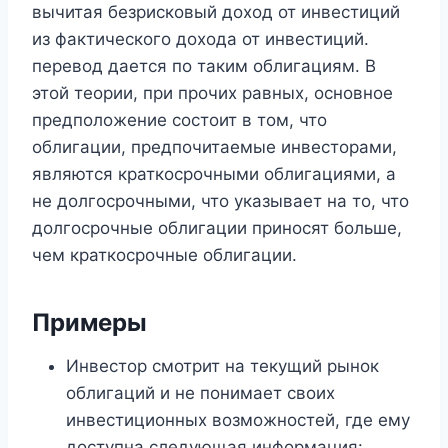
вычитая безрисковый доход от инвестиций
из фактического дохода от инвестиций.
перевод дается по таким облигациям. В
этой теории, при прочих равных, основное
предположение состоит в том, что
облигации, предпочитаемые инвесторами,
являются краткосрочными облигациями, а
не долгосрочными, что указывает на то, что
долгосрочные облигации приносят больше,
чем краткосрочные облигации.
Примеры
Инвестор смотрит на текущий рынок
облигаций и не понимает своих
инвестиционных возможностей, где ему
доступна следующая информация: