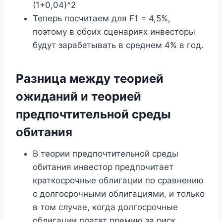
(1+0,04)^2
Теперь посчитаем для F1 = 4,5%,
поэтому в обоих сценариях инвесторы
будут зарабатывать в среднем 4% в год.
Разница между теорией
ожиданий и теорией
предпочтительной среды
обитания
В теории предпочтительной среды
обитания инвестор предпочитает
краткосрочные облигации по сравнению
с долгосрочными облигациями, и только
в том случае, когда долгосрочные
облигации платят премию за риск,