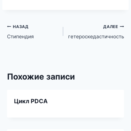
Навигация
НАЗАД
ДАЛЕЕ
Стипендия
гетероскедастичность
по
записям
Похожие записи
Цикл PDCA