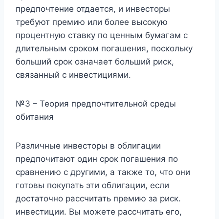
предпочтение отдается, и инвесторы
требуют премию или более высокую
процентную ставку по ценным бумагам с
длительным сроком погашения, поскольку
больший срок означает больший риск,
связанный с инвестициями.
№3 – Теория предпочтительной среды
обитания
Различные инвесторы в облигации
предпочитают один срок погашения по
сравнению с другими, а также то, что они
готовы покупать эти облигации, если
достаточно рассчитать премию за риск.
инвестиции. Вы можете рассчитать его,