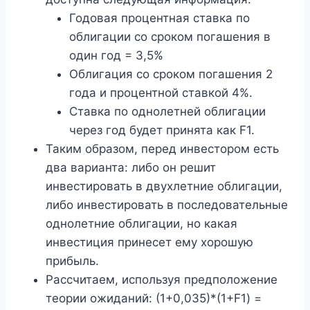
Годовая процентная ставка по
облигации со сроком погашения в
один год = 3,5%
Облигация со сроком погашения 2
года и процентной ставкой 4%.
Ставка по однолетней облигации
через год будет принята как F1.
Таким образом, перед инвестором есть
два варианта: либо он решит
инвестировать в двухлетние облигации,
либо инвестировать в последовательные
однолетние облигации, но какая
инвестиция принесет ему хорошую
прибыль.
Рассчитаем, используя предположение
теории ожиданий: (1+0,035)*(1+F1) =