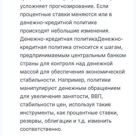
усложняет прогнозирование. Если
процентные ставки меняются или в
денежно-кредитной политике
происходят небольшие изменения.
Денежно-кредитная политикаДенежно-
кредитная политика относится к шагам,
предпринимаемым центральным банком
страны для контроля над денежной
массой для обеспечения экономической
стабильности. Например, политики
манипулируют денежным обращением
для увеличения занятости, ВВП,
стабильности цен, используя такие
инструменты, как процентные ставки,
резервы, облигации и т.д. изменить
соответственно.