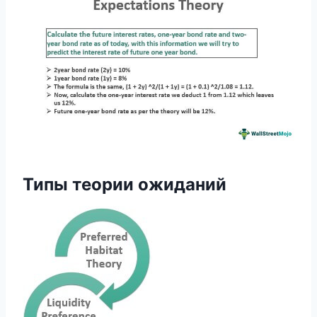
Типы теории ожиданий