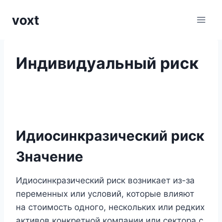
Перейти
voxt
к
содержимому
Индивидуальный риск
Идиосинкразический риск
Значение
Идиосинкразический риск возникает из-за
переменных или условий, которые влияют
на стоимость одного, нескольких или редких
активов конкретной компании или сектора с