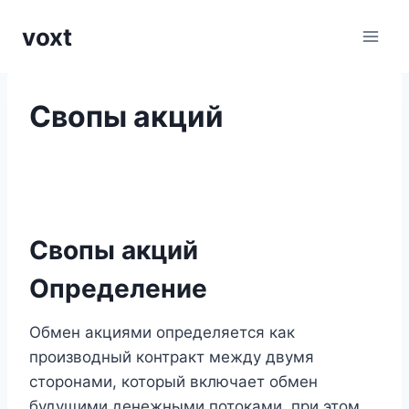
Перейти
voxt
к
содержимому
Свопы акций
Свопы акций
Определение
Обмен акциями определяется как
производный контракт между двумя
сторонами, который включает обмен
будущими денежными потоками, при этом