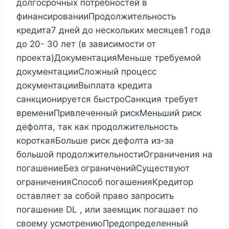
долгосрочных потребностей в
финансированииПродолжительность
кредита7 дней до нескольких месяцев1 года
до 20- 30 лет (в зависимости от
проекта)ДокументацияМеньше требуемой
документацииСложный процесс
документацииВыплата кредита
санкционируется быстроСанкция требует
времениПривлеченный рискМеньший риск
дефолта, так как продолжительность
короткаяБольше риск дефолта из-за
большой продолжительностиОграничения на
погашениеБез ограниченийСуществуют
ограниченияСпособ погашенияКредитор
оставляет за собой право запросить
погашение DL , или заемщик погашает по
своему усмотрениюПредопределенный