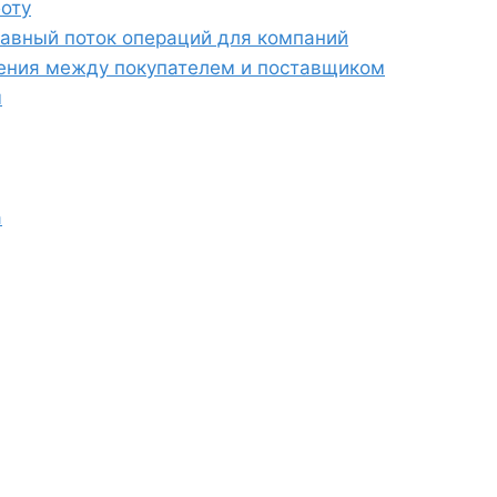
оту
лавный поток операций для компаний
шения между покупателем и поставщиком
ы
а