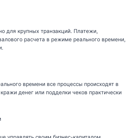
о для крупных транзакций. Платежи,
алового расчета в режиме реального времени,
и.
еального времени все процессы происходят в
а кражи денег или подделки чеков практически
м
е управлять своим бизнес-капиталом.