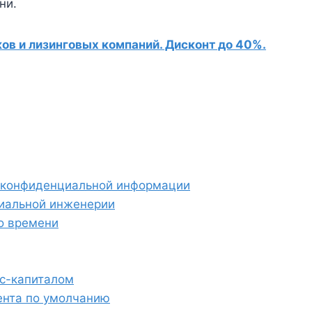
ни.
в и лизинговых компаний. Дисконт до 40%.
и конфиденциальной информации
циальной инженерии
о времени
ес-капиталом
ента по умолчанию