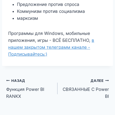
Предложение против спроса
Коммунизм против социализма
марксизм
Программы для Windows, мобильные
приложения, игры - ВСЁ БЕСПЛАТНО,
в
нашем закрытом телеграмм канале -
Подписывайтесь:)
Навигация
НАЗАД
ДАЛЕЕ
Функция Power BI
СВЯЗАННЫЕ С Power
по
RANKX
BI
записям