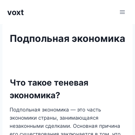
Перейти
voxt
к
содержимому
Подпольная экономика
Что такое теневая
экономика?
Подпольная экономика — это часть
экономики страны, занимающаяся
незаконными сделками. Основная причина
его существования заключается в том, что