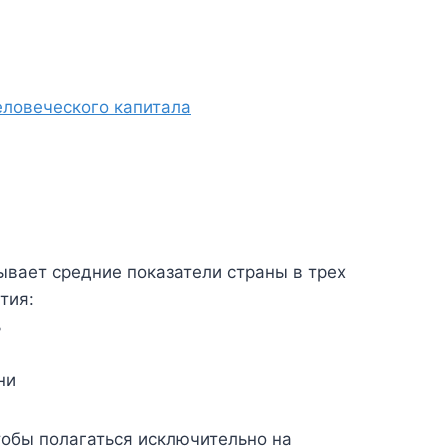
еловеческого капитала
ывает средние показатели страны в трех
тия:
ь
ни
тобы полагаться исключительно на