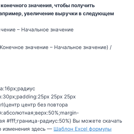
 конечного значения, чтобы получить
Например, увеличение выручки в следующем
ачение – Начальное значение
Конечное значение – Начальное значение) /
а:16px;радиус
:30px;padding:25px 25px 25px
url(центр центр без повтора
я:абсолютная;верх:50%;margin-
ая #fff;граница-радиус:50%} Вы можете скачать
го изменения здесь —
Шаблон Excel формулы