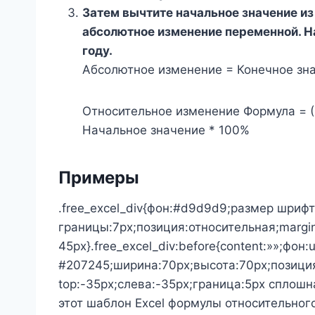
Затем вычтите начальное значение из
абсолютное изменение переменной. 
году.
Абсолютное изменение = Конечное зн
Относительное изменение Формула = (
Начальное значение * 100%
Примеры
.free_excel_div{фон:#d9d9d9;размер шрифт
границы:7px;позиция:относительная;margin
45px}.free_excel_div:before{content:»»;фон:
#207245;ширина:70px;высота:70px;позици
top:-35px;слева:-35px;граница:5px сплошн
этот шаблон Excel формулы относительно