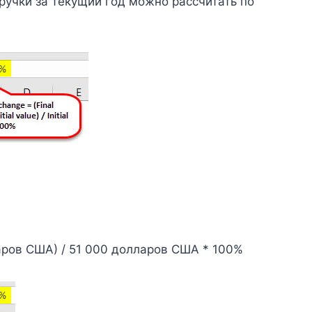
учки за текущий год можно рассчитать по
аров США) / 51 000 долларов США * 100%