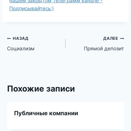
нашем закрытом телеграмм канале -
Подписывайтесь:)
Навигация
НАЗАД
ДАЛЕЕ
Социализм
Прямой депозит
по
записям
Похожие записи
Публичные компании