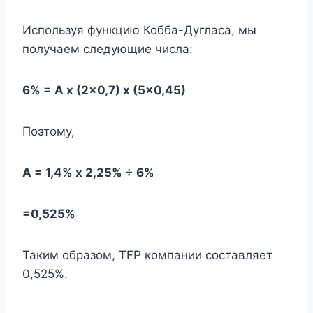
Используя функцию Кобба-Дугласа, мы
получаем следующие числа:
6% = А х (2×0,7) х (5×0,45)
Поэтому,
А = 1,4% х 2,25% ÷ 6%
=0,525%
Таким образом, TFP компании составляет
0,525%.