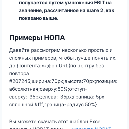
получается путем умножения EBIT на
значение, рассчитанное на шаге 2, как
показано выше.
Примеры НОПА
Давайте рассмотрим несколько простых и
сложных примеров, чтобы лучше понять их.
до {контента:»»;фон:URL(по центру без
повтора
#207245;ширина:70px;высота:70px;позиция:
абсолютная;сверху:50%;отступ-
сверху:-35px;слева:-35px;граница: 5px
сплошной #fff;граница-радиус:50%}
Вы можете скачать этот шаблон Excel