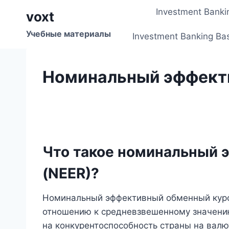
Перейти
Investment Banki
voxt
к
содержимому
Учебные материалы
Investment Banking Ba
Номинальный эффект
Что такое номинальный 
(NEER)?
Номинальный эффективный обменный курс,
отношению к средневзвешенному значению
на конкурентоспособность страны на вал