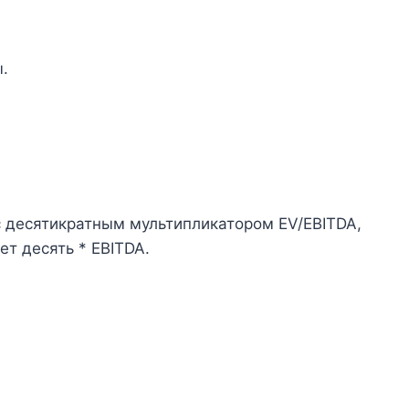
.
с десятикратным мультипликатором EV/EBITDA,
т десять * EBITDA.