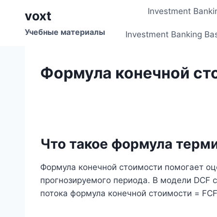
Перейти
Investment Banki
voxt
к
содержимому
Учебные материалы
Investment Banking Ba
Формула конечной ст
Что такое формула терм
Формула конечной стоимости помогает оц
прогнозируемого периода. В модели DCF 
потока формула конечной стоимости = FCF