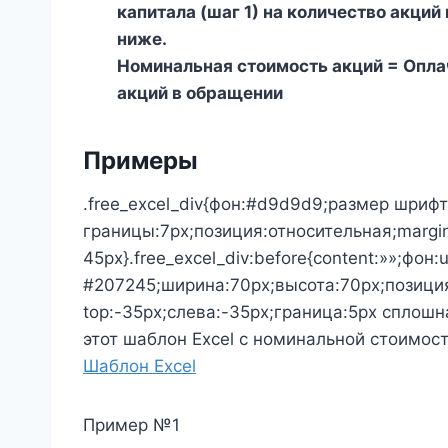
капитала (шаг 1) на количество акций
ниже.
Номинальная стоимость акций = Опла
акций в обращении
Примеры
.free_excel_div{фон:#d9d9d9;размер шрифт
границы:7px;позиция:относительная;margin
45px}.free_excel_div:before{content:»»;фон:
#207245;ширина:70px;высота:70px;позици
top:-35px;слева:-35px;граница:5px сплошн
этот шаблон Excel с номинальной стоимос
Шаблон Excel
Пример №1