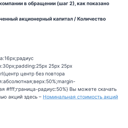
 компании в обращении (шаг 2), как показано
ченный акционерный капитал / Количество
а:16px;радиус
:30px;padding:25px 25px 25px
url(центр центр без повтора
я:абсолютная;верх:50%;margin-
ая #fff;граница-радиус:50%} Вы можете скачать
тью акций здесь –
Номинальная стоимость акций