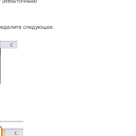
0
(избыточный)
0
ределите следующее.
,