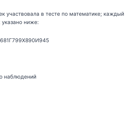
ек участвовала в тесте по математике; каждый
к указано ниже:
Ф681Г799Х890И945
о наблюдений