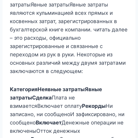
затратыЯвные затратыЯвные затраты
являются кульминацией всех прямых и
косвенных затрат, зарегистрированных в
бухгалтерской книге компании. читать далее
– это расходы, официально
зарегистрированные и связанные с
переходом из рук в руки. Некоторые из
основных различий между двумя затратами
заключаются в следующем:
Категория
Неявные затраты
Явные
затраты
Сделка
Плата не
взимаетсяВключает оплату
Рекорды
Ни
записано, ни сообщеноИ зафиксировано, ни
сообщено
Включает
Денежные операции не
включеныОтток денежных